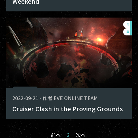
Weekend
#
in-
#
pvp
2022-09-21
-
作者
EVE ONLINE TEAM
Cruiser Clash in the Proving Grounds
前へ
3
次へ