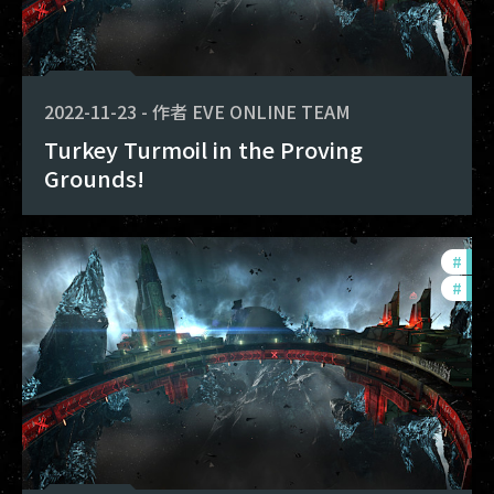
2022-11-23
-
作者
EVE ONLINE TEAM
Turkey Turmoil in the Proving
Grounds!
#
pvp
#
in-