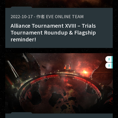
2022-10-17
-
作者
EVE ONLINE TEAM
Alliance Tournament XVIII – Trials
Tournament Roundup & Flagship
reminder!
#
pvp
#
in-