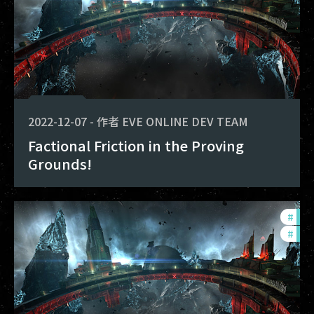
2022-12-07
-
作者
EVE ONLINE DEV TEAM
Factional Friction in the Proving
Grounds!
#
pvp
#
in-