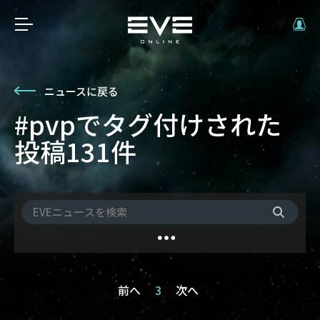
ニュースに戻る
#pvpでタグ付けされた
投稿131件
前へ
3
次へ