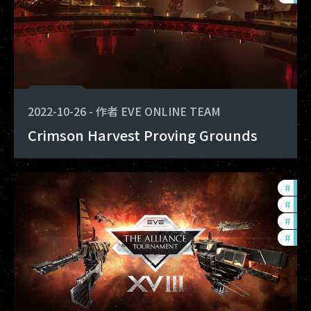
2022-10-26
-
作者
EVE ONLINE TEAM
Crimson Harvest Proving Grounds
#
in-
#
pvp
#
tou
#
com