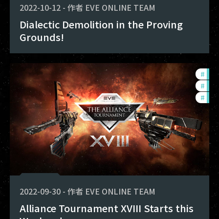
2022-10-12
-
作者
EVE ONLINE TEAM
Dialectic Demolition in the Proving
Grounds!
#
tou
#
pvp
#
in-
2022-09-30
-
作者
EVE ONLINE TEAM
Alliance Tournament XVIII Starts this