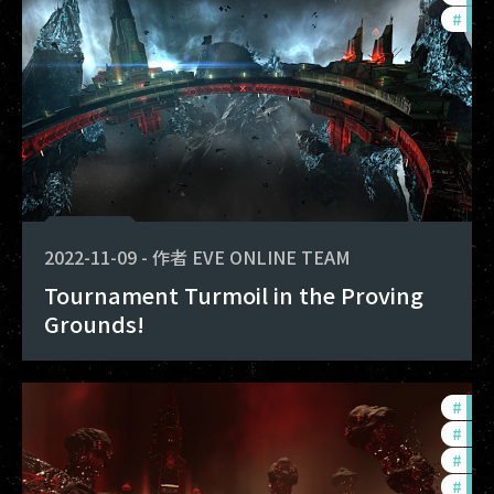
#
pvp
2022-11-09
-
作者
EVE ONLINE TEAM
Tournament Turmoil in the Proving
Grounds!
#
in-
#
com
#
pvp
#
ccp