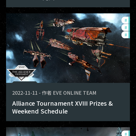
#
pvp
#
com
#
tou
2022-11-11
-
作者
EVE ONLINE TEAM
Alliance Tournament XVIII Prizes &
Weekend Schedule
#
in-