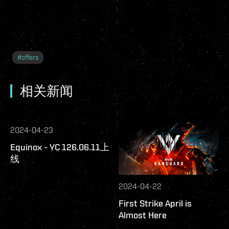
#
offers
相关新闻
2024-04-23
Equinox - YC 126.06.11上
线
2024-04-22
First Strike April is
Almost Here