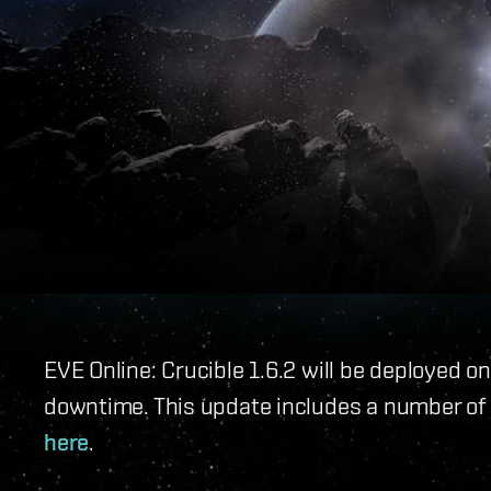
EVE Online: Crucible 1.6.2 will be deployed o
downtime. This update includes a number of U
here
.