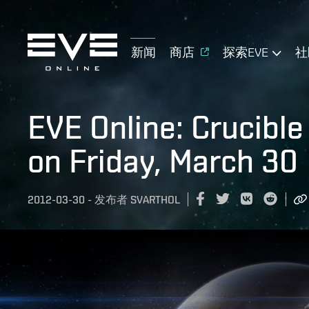
新闻
商店
探索EVE
社
EVE Online: Crucible
on Friday, March 30
2012-03-30
-
发布者
SVARTHOL