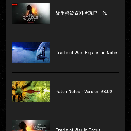
战争摇篮资料片现已上线
Cradle of War: Expansion Notes
Patch Notes - Version 23.02
Cradle of War In Focus