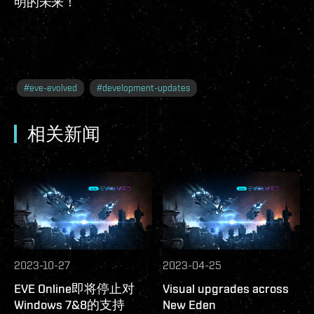
明的未来！
#
eve-evolved
#
development-updates
相关新闻
2023-10-27
2023-04-25
EVE Online即将停止对
Visual upgrades across
Windows 7&8的支持
New Eden