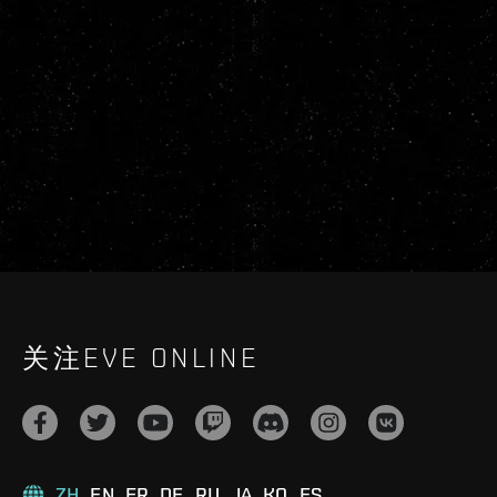
关注EVE ONLINE
ZH
EN
FR
DE
RU
JA
KO
ES