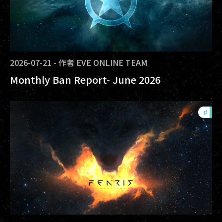
2026-07-21
-
作者
EVE ONLINE TEAM
Monthly Ban Report- June 2026
#
com