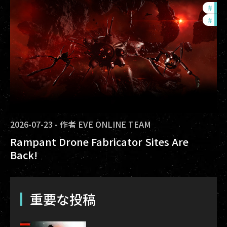
#
dev
#
new
2026-07-23
-
作者
EVE ONLINE TEAM
Rampant Drone Fabricator Sites Are
Back!
重要な投稿