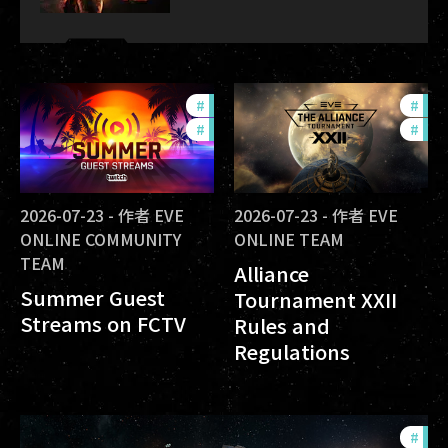
#
ccptv
#
dev
#
community
#
com
2026-07-23
-
作者
EVE
2026-07-23
-
作者
EVE
ONLINE COMMUNITY
ONLINE TEAM
TEAM
Alliance
Summer Guest
Tournament XXII
Streams on FCTV
Rules and
Regulations
#
fut