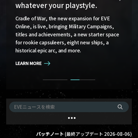
whatever your playstyle.
Game Design Director FC Okami is back with
more details on force projection and the
Cradle of War, the new expansion for EVE
coming changes to Ansiblex Jump Bridges in
Online, is live, bringing Military Campaigns,
the September Major Update.
titles and achievements, a new starter space
for rookie capsuleers, eight new ships, a
LEARN MORE
historical epic arc, and more.
LEARN MORE
パッチノート
(
最終アップデート
2026-08-06
)