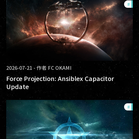
#
null
2026-07-21
-
作者
FC OKAMI
Force Projection: Ansiblex Capacitor
Update
#
com