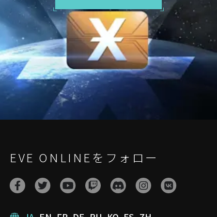
EVE ONLINEをフォロー
JA
EN
FR
DE
RU
KO
ES
ZH