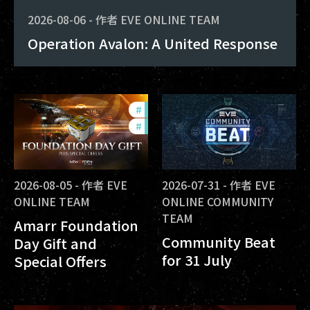
2026-08-06
-
作者
EVE ONLINE TEAM
Operation Avalon: A United Response
#
offers
#
in-game-events
2026-08-05
-
作者
EVE
2026-07-31
-
作者
EVE
ONLINE TEAM
ONLINE COMMUNITY
TEAM
Amarr Foundation
Community Beat
Day Gift and
for 31 July
Special Offers