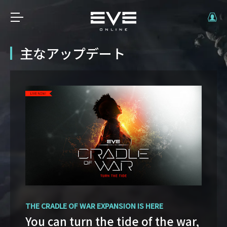
主なアップデート
OPERATION AVALON: FAQ
THE CRADLE OF WAR EXPANSION IS HERE
Ansiblex Capacitor Update
You can turn the tide of the war,