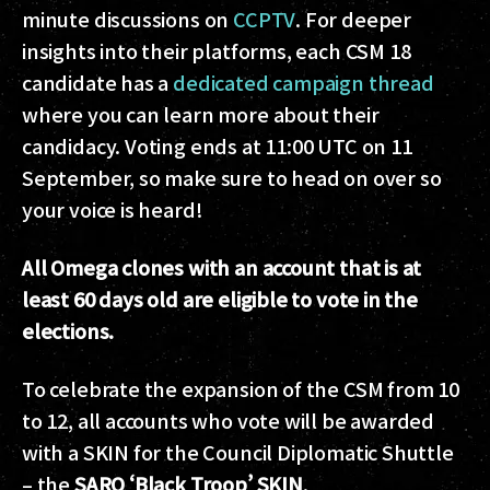
minute discussions on
CCPTV
. For deeper
insights into their platforms, each CSM 18
candidate has a
dedicated campaign thread
where you can learn more about their
candidacy. Voting ends at 11:00 UTC on 11
September, so make sure to head on over so
your voice is heard!
All Omega clones with an account that is at
least 60 days old are eligible to vote in the
elections.
To celebrate the expansion of the CSM from 10
to 12, all accounts who vote will be awarded
with a SKIN for the Council Diplomatic Shuttle
– the
SARO ‘Black Troop’ SKIN
.