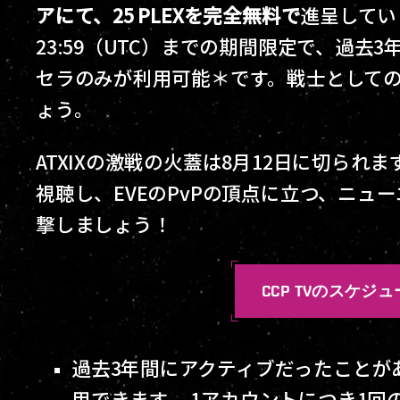
アにて、25 PLEXを完全無料で
進呈してい
23:59（UTC）までの期間限定で、過
セラのみが利用可能＊です。戦士として
ょう。
ATXIXの激戦の火蓋は8月12日に切られま
視聴し、EVEのPvPの頂点に立つ、ニュ
撃しましょう！
CCP TVのスケジ
過去3年間にアクティブだったことが
用できます、 1アカウントにつき1回