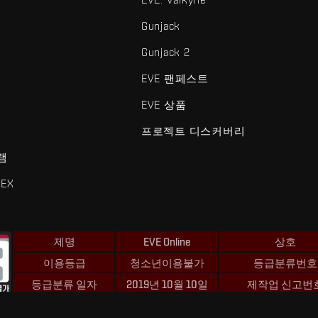
Gunjack
Gunjack 2
EVE 팬페스트
EVE 상품
프로젝트 디스커버리
램
EX
제명
EVE Online
상호
이용등급
청소년이용불가
등급분류번호
등급분류 일자
2019년 10월 10일
제작업 신고번
 및 Fenris Creations™와 관련된 모든 로고 및 기타 요소는 Fenris Creat