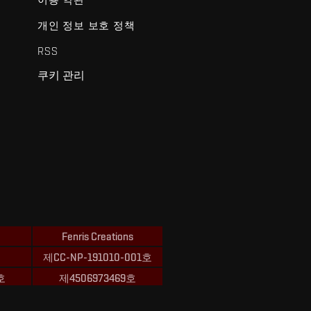
개인 정보 보호 정책
RSS
쿠키 관리
Fenris Creations
제CC-NP-191010-001호
호
제4506973469호
ions의 상표입니다.