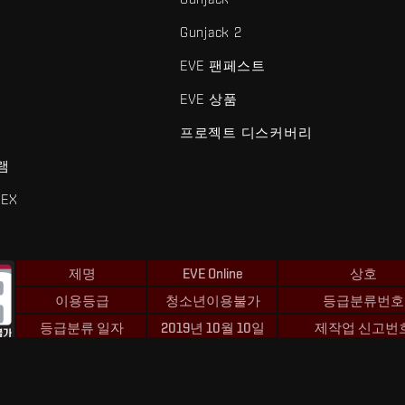
Gunjack 2
EVE 팬페스트
EVE 상품
프로젝트 디스커버리
램
EX
제명
EVE Online
상호
이용등급
청소년이용불가
등급분류번호
등급분류 일자
2019년 10월 10일
제작업 신고번
 및 Fenris Creations™와 관련된 모든 로고 및 기타 요소는 Fenris Creat
©2026 Fenris Creations. 모든 권리 보유.