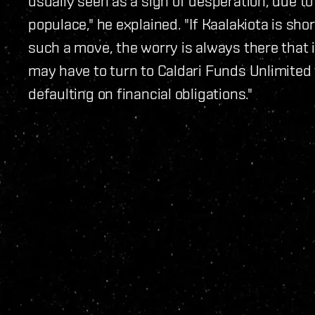
usually seen as a sign of desperation, due to 
populace," he explained. "If Kaalakiota is sho
such a move, the worry is always there that
may have to turn to Caldari Funds Unlimited
defaulting on financial obligations."