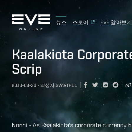
뉴스
스토어
EVE 알아보
Kaalakiota Corpora
Scrip
2010-03-30
-
작성자
SVARTHOL
Nonni - As Kaalakiota's corporate currency b