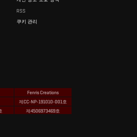
RSS
쿠키 관리
Fenris Creations
제CC-NP-191010-001호
호
제4506973469호
ions의 상표입니다.