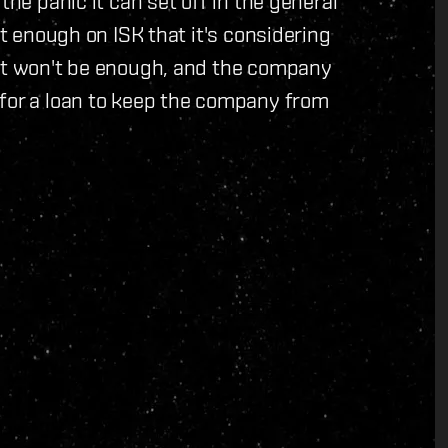
the panic it can set off in the general
rt enough on ISK that it's considering
 it won't be enough, and the company
 for a loan to keep the company from