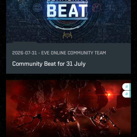
2026-07-31
-
EVE ONLINE COMMUNITY TEAM
Community Beat for 31 July
#
deve
#
new-