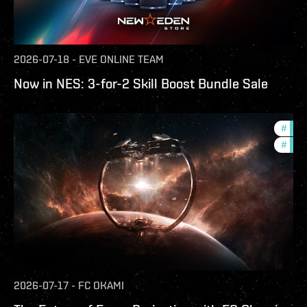
2026-07-18
-
EVE ONLINE TEAM
Now in NES: 3-for-2 Skill Boost Bundle Sale
#
futu
#
null
2026-07-17
-
FC OKAMI