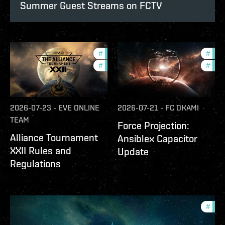
Summer Guest Streams on FCTV
#
development-updates
#
futu
#
community
#
null
2026-07-23
-
EVE ONLINE
2026-07-21
-
FC OKAMI
TEAM
Force Projection:
Alliance Tournament
Ansiblex Capacitor
XXII Rules and
Update
Regulations
#
com