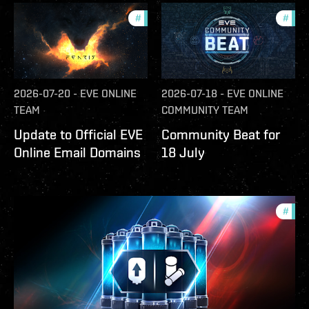
#
community
#
com
2026-07-20
-
EVE ONLINE
2026-07-18
-
EVE ONLINE
TEAM
COMMUNITY TEAM
Update to Official EVE
Community Beat for
Online Email Domains
18 July
#
offe