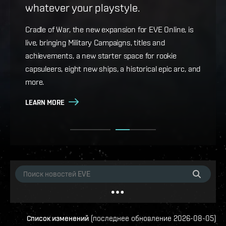
whatever your playstyle.
Game Design Director FC Okami is back with more
details on force projection and the coming changes
Cradle of War, the new expansion for EVE Online, is
to Ansiblex Jump Bridges in the September Major
live, bringing Military Campaigns, titles and
Update.
achievements, a new starter space for rookie
capsuleers, eight new ships, a historical epic arc, and
LEARN MORE
more.
LEARN MORE
Список изменений
(
последнее обновление
2026-08-05
)