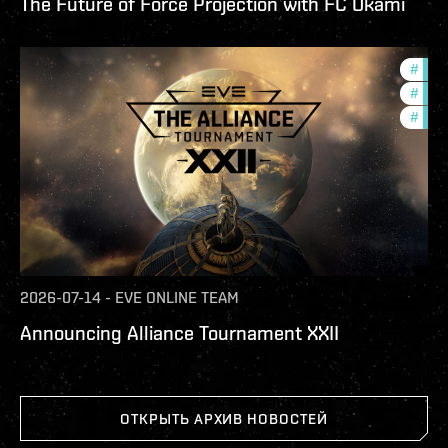
The Future of Force Projection with FC Okami
#
tour
#
pvp
#
in-g
2026-07-14
-
EVE ONLINE TEAM
Announcing Alliance Tournament XXII
ОТКРЫТЬ АРХИВ НОВОСТЕЙ