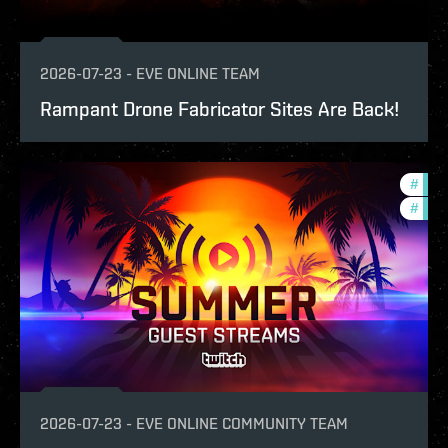
2026-07-23
-
EVE ONLINE TEAM
Rampant Drone Fabricator Sites Are Back!
#
ccpt
#
com
2026-07-23
-
EVE ONLINE COMMUNITY TEAM