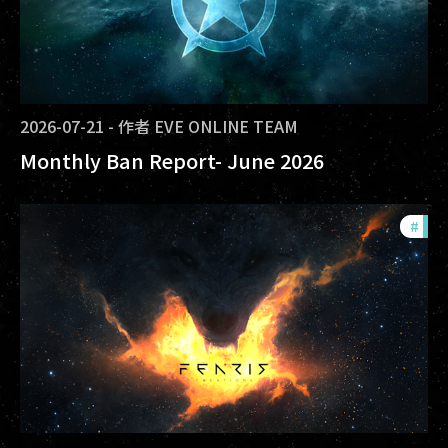
2026-07-21
-
作者
EVE ONLINE TEAM
Monthly Ban Report- June 2026
#
com