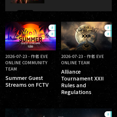
#
ccptv
#
dev
#
community
#
com
2026-07-23
-
作者
EVE
2026-07-23
-
作者
EVE
ONLINE COMMUNITY
ONLINE TEAM
TEAM
Alliance
Summer Guest
Tournament XXII
Streams on FCTV
Rules and
Regulations
#
fut