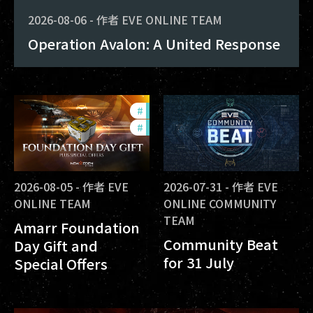
2026-08-06
-
作者
EVE ONLINE TEAM
Operation Avalon: A United Response
#
offers
#
in-game-events
2026-08-05
-
作者
EVE
2026-07-31
-
作者
EVE
ONLINE TEAM
ONLINE COMMUNITY
TEAM
Amarr Foundation
Community Beat
Day Gift and
for 31 July
Special Offers