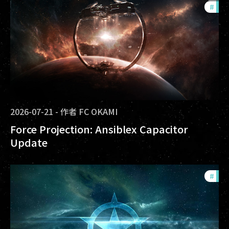
#
null
2026-07-21
-
作者
FC OKAMI
Force Projection: Ansiblex Capacitor
Update
#
com