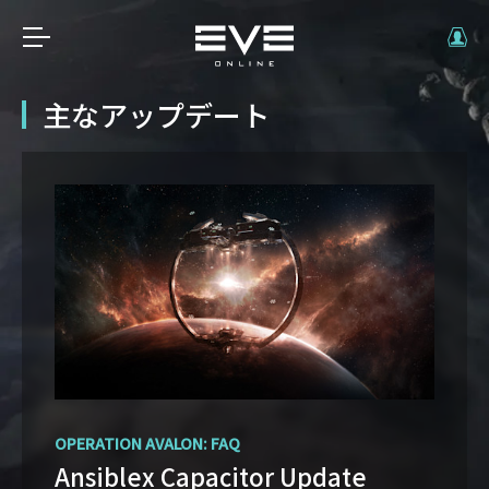
主なアップデート
OPERATION AVALON: FAQ
THE CRADLE OF WAR EXPANSION IS HERE
Ansiblex Capacitor Update
You can turn the tide of the war,