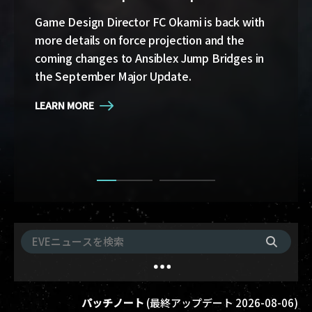
whatever your playstyle.
Game Design Director FC Okami is back with
more details on force projection and the
Cradle of War, the new expansion for EVE
coming changes to Ansiblex Jump Bridges in
Online, is live, bringing Military Campaigns,
the September Major Update.
titles and achievements, a new starter space
for rookie capsuleers, eight new ships, a
LEARN MORE
historical epic arc, and more.
LEARN MORE
パッチノート
(
最終アップデート
2026-08-06
)