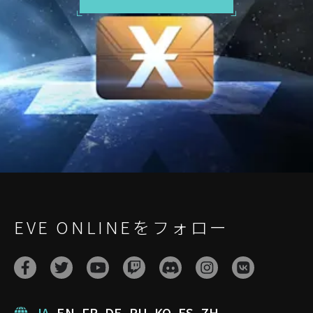
EVE ONLINEをフォロー
JA
EN
FR
DE
RU
KO
ES
ZH