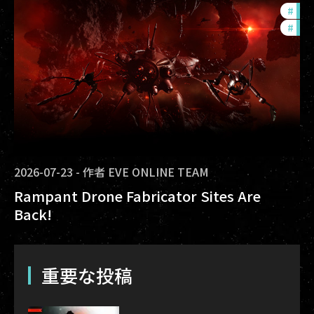
#
dev
#
new
2026-07-23
-
作者
EVE ONLINE TEAM
Rampant Drone Fabricator Sites Are
Back!
重要な投稿