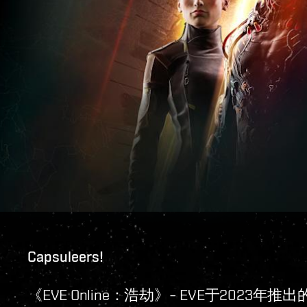
Capsuleers!
《EVE Online：浩劫》– EVE于202