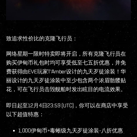
致追求性价比的克隆飞行员：
网络星期一限时特卖即将开启，所有克隆飞行员在
购买伊甸币礼包时均可享受低至七五折优惠，并免
费获得由EVE玩家T'Amber设计的九天歹徒涂装！华
丽设计的九天歹徒涂装中至少包含两个浓眉骷髅贴
花，可在飞行员击毁舰船时发出眩目的电流效果。
即日起至12月4日23:59 (UTC)，你可以在商店中享受
以下超值特惠：
1,000伊甸币+毒蜥级九天歹徒涂装-八折优惠