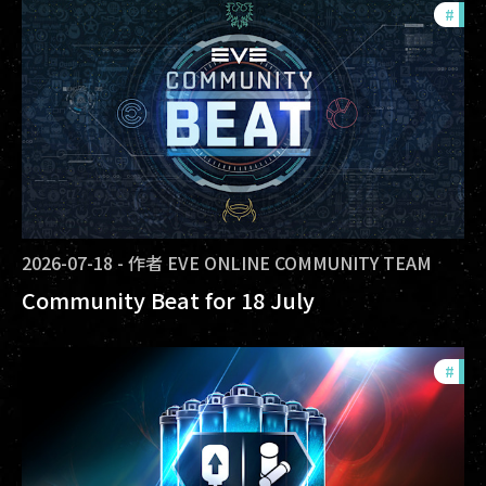
#
com
2026-07-18
-
作者
EVE ONLINE COMMUNITY TEAM
Community Beat for 18 July
#
offe