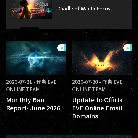
Cradle of War In Focus
#
community
#
com
2026-07-21
-
作者
EVE
2026-07-20
-
作者
EVE
ONLINE TEAM
ONLINE TEAM
Monthly Ban
Update to Official
Report- June 2026
EVE Online Email
Domains