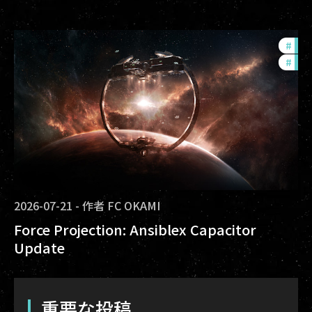
#
fut
#
null
2026-07-21
-
作者
FC OKAMI
Force Projection: Ansiblex Capacitor
Update
重要な投稿