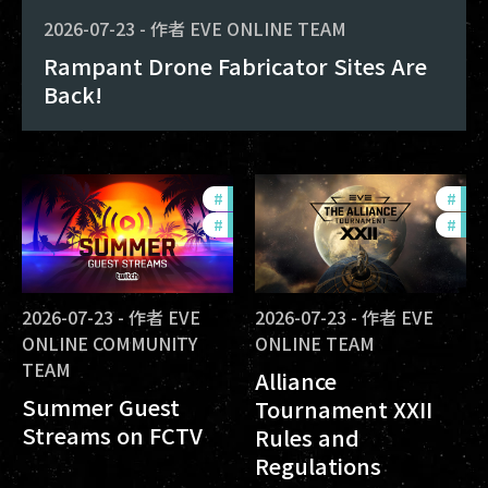
2026-07-23
-
作者
EVE ONLINE TEAM
Rampant Drone Fabricator Sites Are
Back!
#
ccptv
#
dev
#
community
#
com
2026-07-23
-
作者
EVE
2026-07-23
-
作者
EVE
ONLINE COMMUNITY
ONLINE TEAM
TEAM
Alliance
Summer Guest
Tournament XXII
Streams on FCTV
Rules and
Regulations