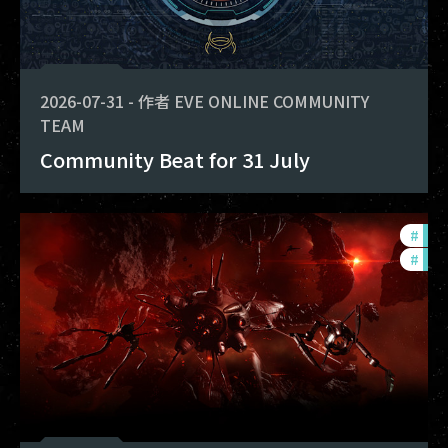
2026-07-31
-
作者
EVE ONLINE COMMUNITY
TEAM
Community Beat for 31 July
#
dev
#
new