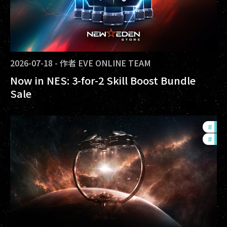
2026-07-18
-
作者
EVE ONLINE TEAM
Now in NES: 3-for-2 Skill Boost Bundle
Sale
#
fut
#
null