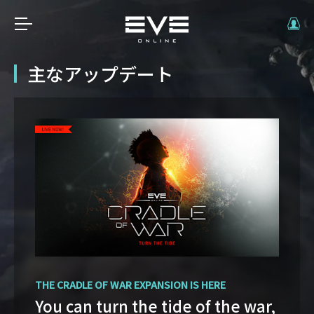
主なアップデート
OPERATION AVALON: FAQ
THE CRADLE OF WAR EXPANSION IS HERE
Ansiblex Capacitor Update
You can turn the tide of the war,