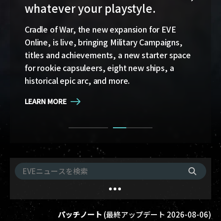
whatever your playstyle.
Game Design Director FC Okami is back with
more details on force projection and the
Cradle of War, the new expansion for EVE
coming changes to Ansiblex Jump Bridges in
Online, is live, bringing Military Campaigns,
the September Major Update.
titles and achievements, a new starter space
for rookie capsuleers, eight new ships, a
LEARN MORE
historical epic arc, and more.
LEARN MORE
パッチノート
(
最終アップデート
2026-08-06
)