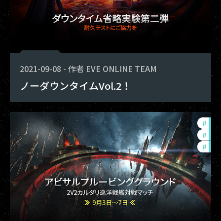
2021-09-08
-
作者
EVE ONLINE TEAM
ノーダウンタイムVol.2！
#
in-
#
pvp
#
fou