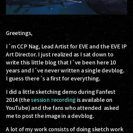
Greetings,
I´m CCP Nag, Lead Artist for EVE and the EVE IP
Art Director. I just realized as I sat down to
write this little blog that I´ve been here 10
years and I´ve never written a single devblog.
I guess there´s a first for everything.
I did a little sketching demo during Fanfest
2014 (the
session recording
is available on
YouTube) and the fans who attended asked
me to post the image in a devblog.
A lot of my work consists of doing sketch work