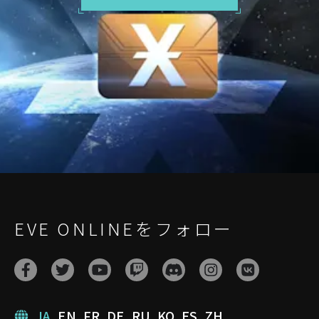
EVE ONLINEをフォロー
JA
EN
FR
DE
RU
KO
ES
ZH