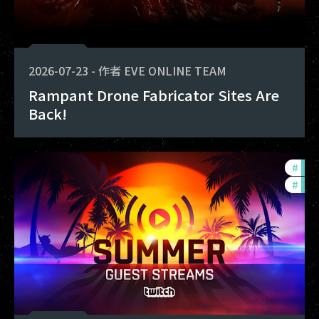
2026-07-23
-
作者
EVE ONLINE TEAM
Rampant Drone Fabricator Sites Are
Back!
#
ccp
#
com