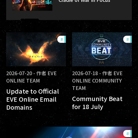
#
community
#
com
2026-07-20
-
作者
EVE
2026-07-18
-
作者
EVE
ONLINE TEAM
ONLINE COMMUNITY
TEAM
Update to Official
Community Beat
EVE Online Email
for 18 July
Domains
#
offe