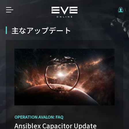
主なアップデート
OPERATION AVALON: FAQ
THE CRADLE OF WAR EXPANSION IS HERE
Ansiblex Capacitor Update
You can turn the tide of the war,