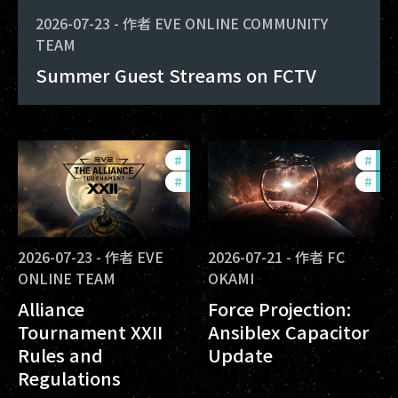
2026-07-23
-
作者
EVE ONLINE COMMUNITY
TEAM
Summer Guest Streams on FCTV
#
development-updates
#
fut
#
community
#
null
2026-07-23
-
作者
EVE
2026-07-21
-
作者
FC
ONLINE TEAM
OKAMI
Alliance
Force Projection:
Tournament XXII
Ansiblex Capacitor
Rules and
Update
Regulations