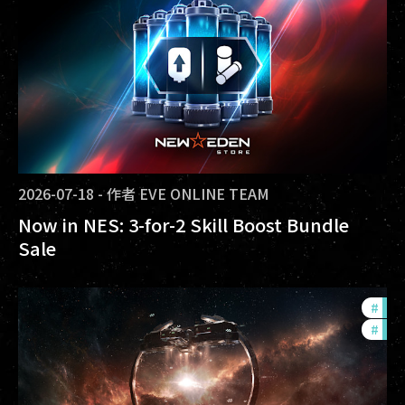
2026-07-18
-
作者
EVE ONLINE TEAM
Now in NES: 3-for-2 Skill Boost Bundle
Sale
#
fut
#
null