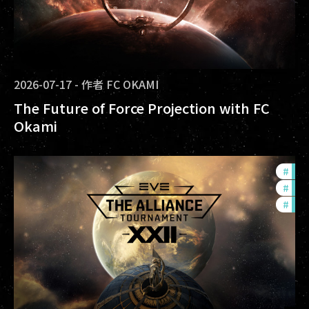
2026-07-17
-
作者
FC OKAMI
The Future of Force Projection with FC
Okami
#
tou
#
pvp
#
in-