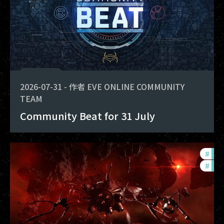
2026-07-31
-
作者
EVE ONLINE COMMUNITY
TEAM
Community Beat for 31 July
#
dev
#
new