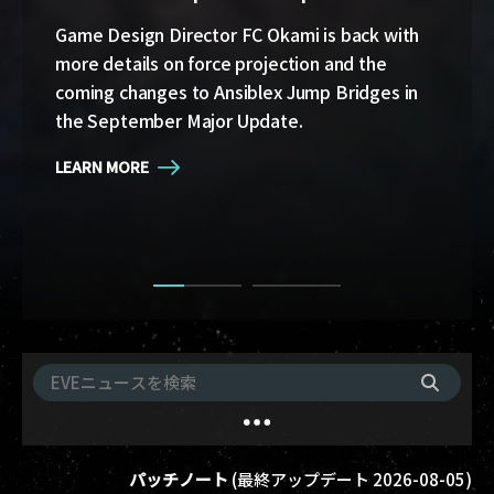
whatever your playstyle.
Game Design Director FC Okami is back with
more details on force projection and the
Cradle of War, the new expansion for EVE
coming changes to Ansiblex Jump Bridges in
Online, is live, bringing Military Campaigns,
the September Major Update.
titles and achievements, a new starter space
for rookie capsuleers, eight new ships, a
LEARN MORE
historical epic arc, and more.
LEARN MORE
パッチノート
(
最終アップデート
2026-08-05
)