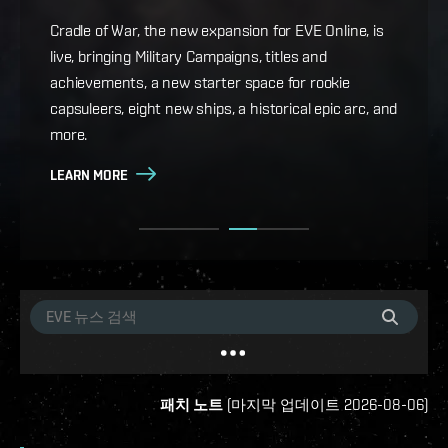
Game Design Director FC Okami is back with more
details on force projection and the coming changes
Cradle of War, the new expansion for EVE Online, is
to Ansiblex Jump Bridges in the September Major
live, bringing Military Campaigns, titles and
Update.
achievements, a new starter space for rookie
capsuleers, eight new ships, a historical epic arc, and
LEARN MORE
more.
LEARN MORE
패치 노트
(
마지막 업데이트
2026-08-06
)