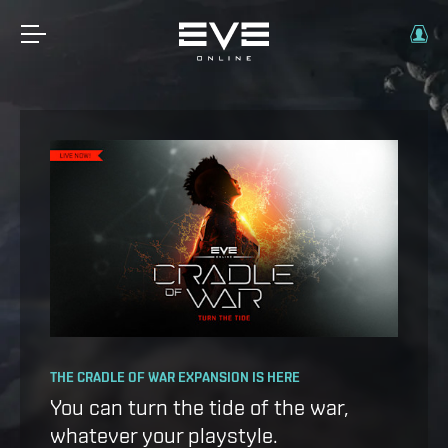
OPERATION AVALON: FAQ
THE CRADLE OF WAR EXPANSION IS HERE
Ansiblex Capacitor Update
You can turn the tide of the war,
whatever your playstyle.