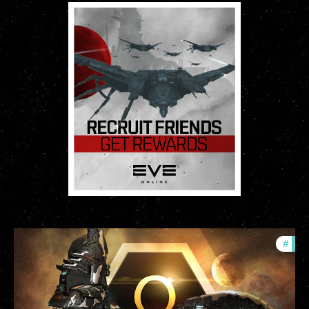
#
offe