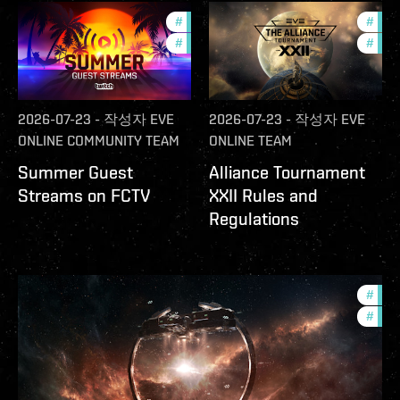
#
ccptv
#
deve
#
community
#
com
2026-07-23
-
작성자
EVE
2026-07-23
-
작성자
EVE
ONLINE COMMUNITY TEAM
ONLINE TEAM
Summer Guest
Alliance Tournament
Streams on FCTV
XXII Rules and
Regulations
#
futu
#
null