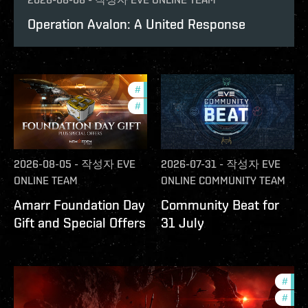
Operation Avalon: A United Response
#
offers
#
in-game-events
2026-08-05
-
작성자
EVE
2026-07-31
-
작성자
EVE
ONLINE TEAM
ONLINE COMMUNITY TEAM
Amarr Foundation Day
Community Beat for
Gift and Special Offers
31 July
#
deve
#
new-