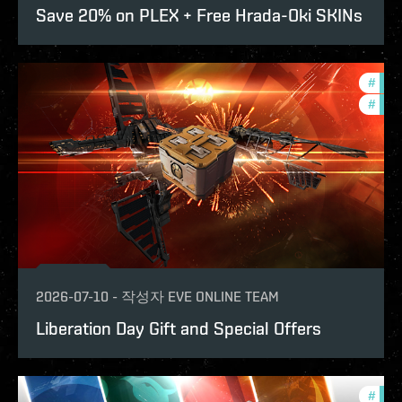
Save 20% on PLEX + Free Hrada-Oki SKINs
#
in-g
#
offe
2026-07-10
-
작성자
EVE ONLINE TEAM
Liberation Day Gift and Special Offers
#
offe