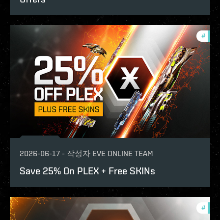
#
offe
2026-06-17
-
작성자
EVE ONLINE TEAM
Save 25% On PLEX + Free SKINs
#
offe