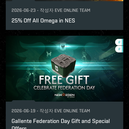
2026-06-23
-
작성자
EVE ONLINE TEAM
25% Off All Omega in NES
#
offe
#
in-g
2026-06-19
-
작성자
EVE ONLINE TEAM
Gallente Federation Day Gift and Special
Offers