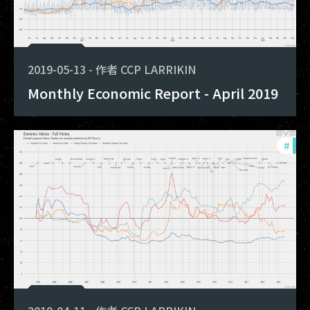
2019-05-13
-
作者
CCP LARRIKIN
Monthly Economic Report - April 2019
#
mon