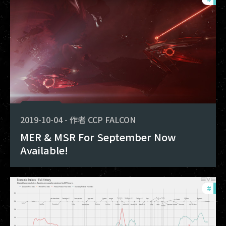
2019-10-04
-
作者
CCP FALCON
MER & MSR For September Now
Available!
#
mon