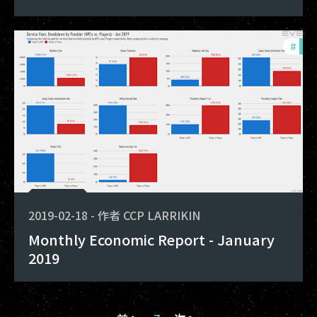
#
mon
2019-02-18
-
作者
CCP LARRIKIN
Monthly Economic Report - January
2019