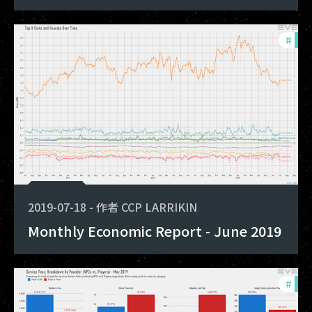
#
mon
2019-07-18
-
作者
CCP LARRIKIN
Monthly Economic Report - June 2019
#
mon