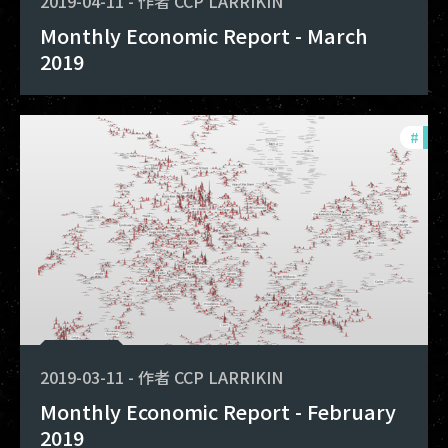
2019-04-11
-
作者
CCP LARRIKIN
Monthly Economic Report - March
2019
#
mon
2019-03-11
-
作者
CCP LARRIKIN
Monthly Economic Report - February
2019