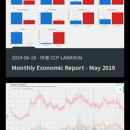
2019-06-18
-
作者
CCP LARRIKIN
Monthly Economic Report - May 2019
#
mon