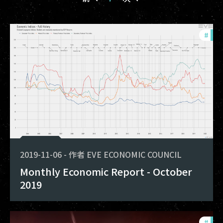
#
mon
2019-11-06
-
作者
EVE ECONOMIC COUNCIL
Monthly Economic Report - October
2019
#
mon