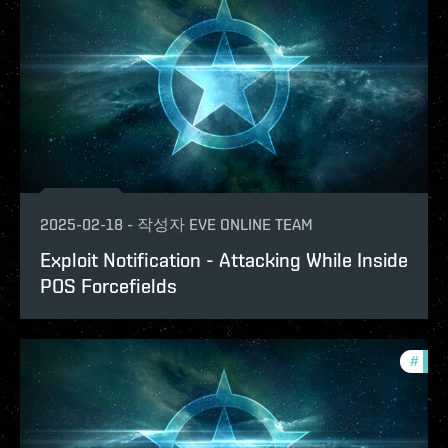
2025-02-18
-
작성자
EVE ONLINE TEAM
Exploit Notification - Attacking While Inside
POS Forcefields
#
explo