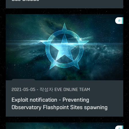
#
explo
2021-05-05
-
작성자
EVE ONLINE TEAM
Exploit notification - Preventing
Observatory Flashpoint Sites spawning
#
explo