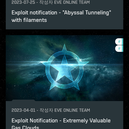
2023-07-25
-
작성자
EVE ONLINE TEAM
Exploit notification - "Abyssal Tunneling"
with filaments
#
com
#
explo
2023-04-01
-
작성자
EVE ONLINE TEAM
Exploit Notification - Extremely Valuable
Gas Clouds