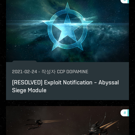
2021-02-24
-
작성자
CCP DOPAMINE
(RESOLVED) Exploit Notification – Abyssal
Siege Module
#
explo