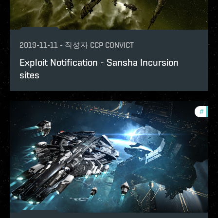
2019-11-11
-
작성자
CCP CONVICT
Exploit Notification - Sansha Incursion
sites
#
explo