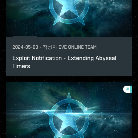
2024-05-03
-
작성자
EVE ONLINE TEAM
Exploit Notification - Extending Abyssal
Timers
#
explo