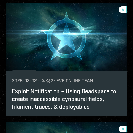
#
explo
2026-02-02
-
작성자
EVE ONLINE TEAM
Exploit Notification – Using Deadspace to
create inaccessible cynosural fields,
filament traces, & deployables
#
explo