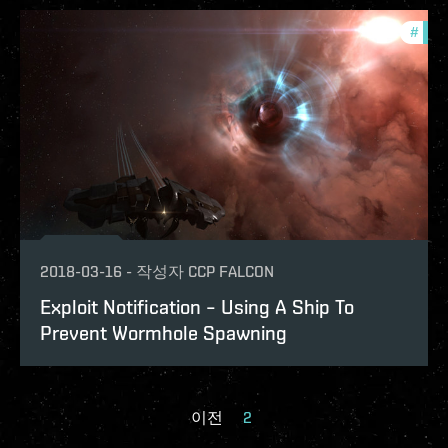
#
explo
2018-03-16
-
작성자
CCP FALCON
Exploit Notification – Using A Ship To
Prevent Wormhole Spawning
이전
2