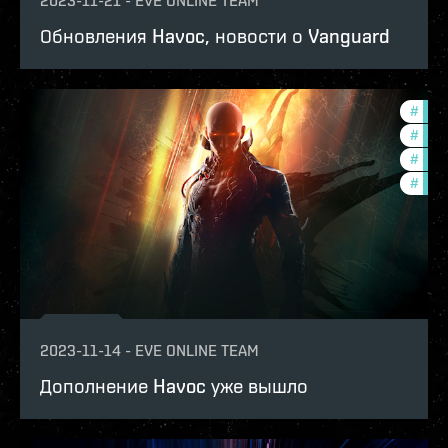
2023-11-21
-
EVE ONLINE TEAM
Обновления Havoc, новости о Vanguard
#
deve
#
in-g
#
expa
#
new-
2023-11-14
-
EVE ONLINE TEAM
Дополнение Havoc уже вышло