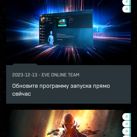
#
deve
#
new-
2023-12-13
-
EVE ONLINE TEAM
Обновите программу запуска прямо
сейчас
#
in-g
#
expa
#
offe