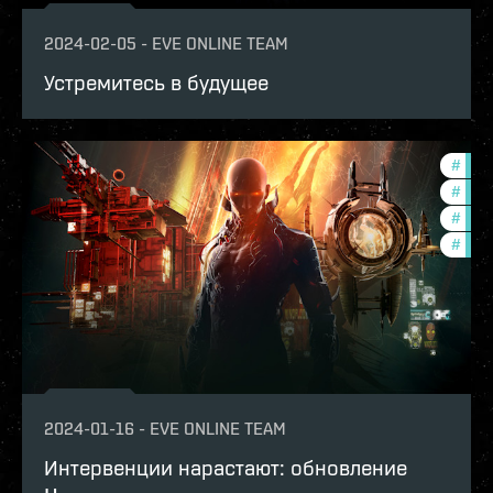
2024-02-05
-
EVE ONLINE TEAM
Устремитесь в будущее
#
expa
#
new-
#
bala
#
deve
2024-01-16
-
EVE ONLINE TEAM
Интервенции нарастают: обновление