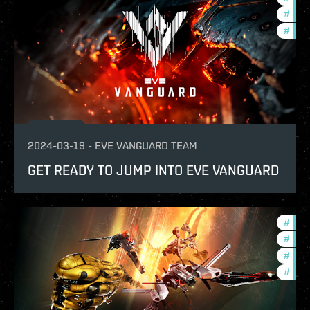
#
in-g
#
deve
2024-03-19
-
EVE VANGUARD TEAM
GET READY TO JUMP INTO EVE VANGUARD
#
bala
#
pvp
#
expa
#
deve