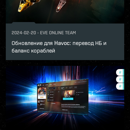
2024-02-20
-
EVE ONLINE TEAM
Обновление для Havoc: перевод НБ и
баланс кораблей
#
deve
#
futu
#
eve-