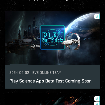
#
deve
2024-04-02
-
EVE ONLINE TEAM
Play Science App Beta Test Coming Soon
#
eve-
#
offe