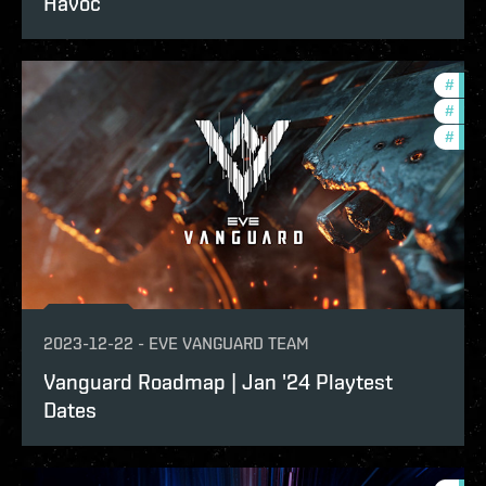
Havoc
#
deve
#
in-g
#
eve-
2023-12-22
-
EVE VANGUARD TEAM
Vanguard Roadmap | Jan '24 Playtest
Dates