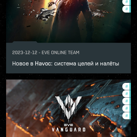
#
deve
#
new-
2023-12-12
-
EVE ONLINE TEAM
Новое в Havoc: система целей и налёты
#
deve
#
offe
#
expa
#
in-g
#
eve-