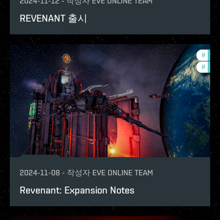
2024-11-12
-
작성자
EVE ONLINE TEAM
REVENANT 출시
#
expa
#
patc
2024-11-08
-
작성자
EVE ONLINE TEAM
Revenant: Expansion Notes