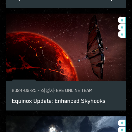
#
bala
#
expa
#
deve
2024-09-25
-
작성자
EVE ONLINE TEAM
Equinox Update: Enhanced Skyhooks
#
expa
#
bala