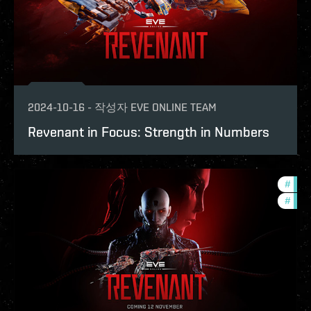
2024-10-16
-
작성자
EVE ONLINE TEAM
Revenant in Focus: Strength in Numbers
#
expa
#
eve-