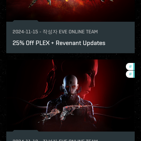
2024-11-15
-
작성자
EVE ONLINE TEAM
25% Off PLEX + Revenant Updates
#
expa
#
offe