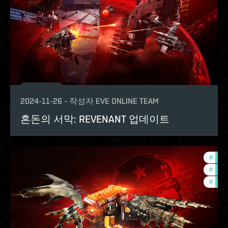
2024-11-26
-
작성자
EVE ONLINE TEAM
혼돈의 서막: REVENANT 업데이트
#
offe
#
expa
#
bala