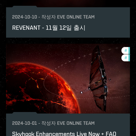
2024-10-10
-
작성자
EVE ONLINE TEAM
REVENANT - 11월 12일 출시
#
expa
#
bala
2024-10-01
-
작성자
EVE ONLINE TEAM
Skyhook Enhancements Live Now + FAQ