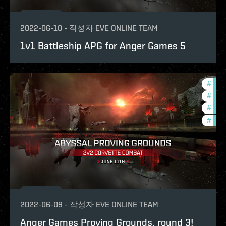
2022-06-10
-
작성자
EVE ONLINE TEAM
1v1 Battleship APG for Anger Games 5
#
in-g
#
pvp
#
com
#
ccpt
2022-06-09
-
작성자
EVE ONLINE TEAM
Anger Games Proving Grounds, round 3!