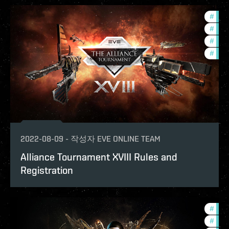
#
tour
#
com
#
pvp
#
in-g
2022-08-09
-
작성자
EVE ONLINE TEAM
Alliance Tournament XVIII Rules and
Registration
#
in-g
#
pvp