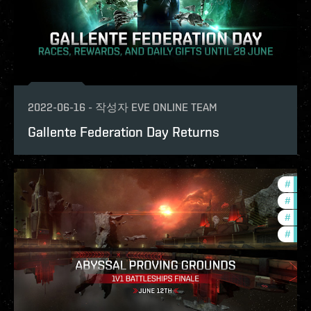
2022-06-16
-
작성자
EVE ONLINE TEAM
Gallente Federation Day Returns
#
in-g
#
pvp
#
com
#
ccpt