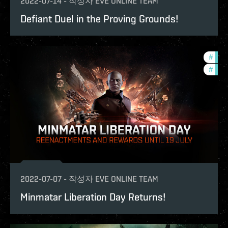
2022-07-14
-
작성자
EVE ONLINE TEAM
Defiant Duel in the Proving Grounds!
#
in-g
#
offe
2022-07-07
-
작성자
EVE ONLINE TEAM
Minmatar Liberation Day Returns!