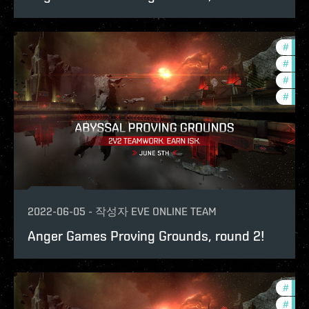
#
in-g
#
com
#
ccpt
#
pvp
2022-06-05
-
작성자
EVE ONLINE TEAM
Anger Games Proving Grounds, round 2!
#
com
#
pvp