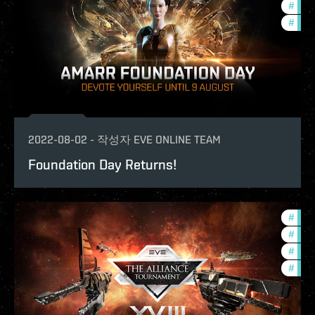
#
deve
#
offe
2022-08-02
-
작성자
EVE ONLINE TEAM
Foundation Day Returns!
#
in-g
#
pvp
#
com
#
tour