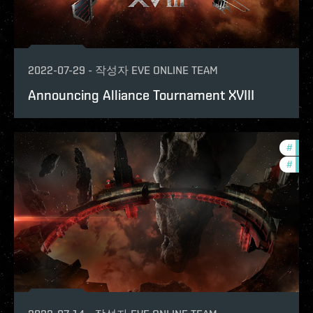
2022-07-29
-
작성자
EVE ONLINE TEAM
Announcing Alliance Tournament XVIII
#
pvp
#
in-g