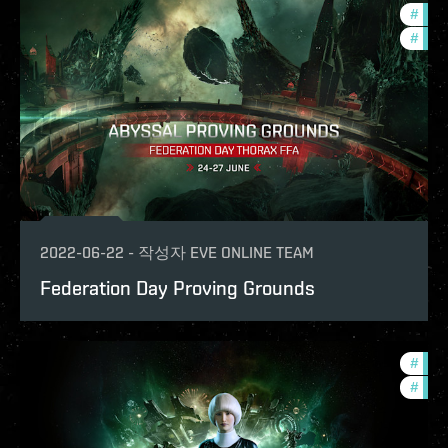
#
in-g
#
pvp
2022-06-22
-
작성자
EVE ONLINE TEAM
Federation Day Proving Grounds
#
offe
#
in-g