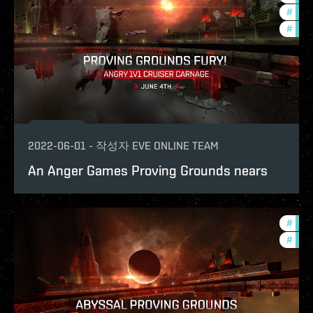
#
ccpt
#
in-g
2022-06-01
-
작성자
EVE ONLINE TEAM
An Anger Games Proving Grounds nears
#
in-g
#
pvp