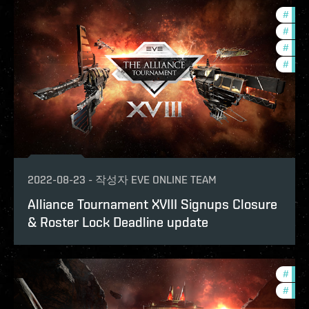
#
tour
#
com
#
pvp
#
in-g
2022-08-23
-
작성자
EVE ONLINE TEAM
Alliance Tournament XVIII Signups Closure
& Roster Lock Deadline update
#
in-g
#
pvp