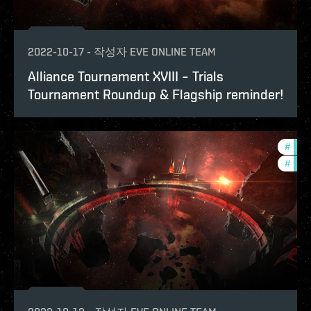
2022-10-17
-
작성자
EVE ONLINE TEAM
Alliance Tournament XVIII – Trials
Tournament Roundup & Flagship reminder!
#
pvp
#
in-g