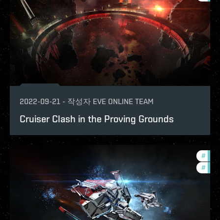
2022-09-21
-
작성자
EVE ONLINE TEAM
Cruiser Clash in the Proving Grounds
#
in-g
#
com