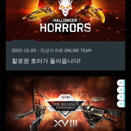
2022-10-20
-
작성자
EVE ONLINE TEAM
할로윈 호러가 돌아옵니다!
#
in-g
#
pvp
#
tour
#
com