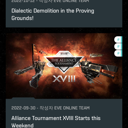
2022-10-12
-
작성자
EVE ONLINE TEAM
Dialectic Demolition in the Proving
Grounds!
#
tour
#
pvp
#
in-g
2022-09-30
-
작성자
EVE ONLINE TEAM
Alliance Tournament XVIII Starts this
Weekend