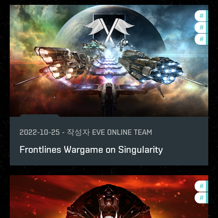
#
in-g
#
com
#
expa
2022-10-25
-
작성자
EVE ONLINE TEAM
Frontlines Wargame on Singularity
#
in-g
#
offe