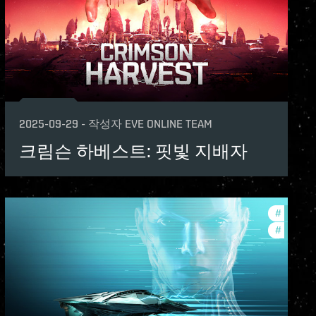
2025-09-29
-
작성자
EVE ONLINE TEAM
크림슨 하베스트: 핏빛 지배자
ame-events
#
in-game
#
offers