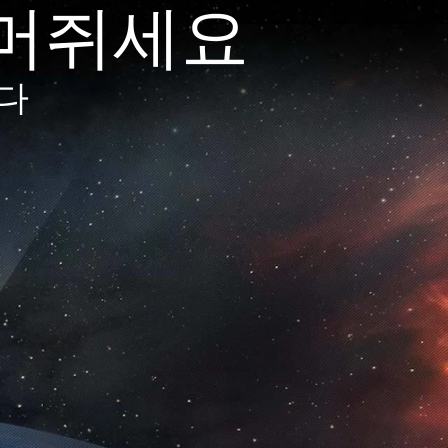
거머쥐세요
니다