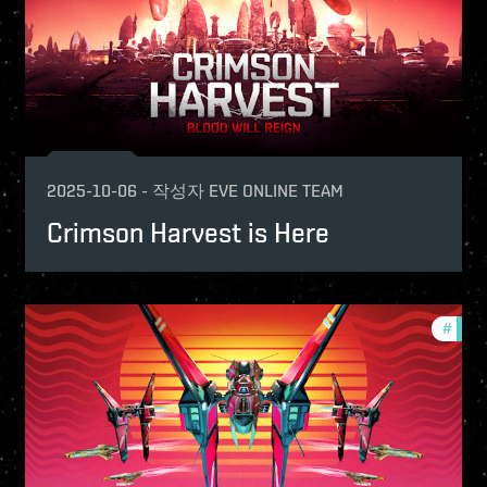
2025-10-06
-
작성자
EVE ONLINE TEAM
Crimson Harvest is Here
e-vanguard
#
in-g
-game-events