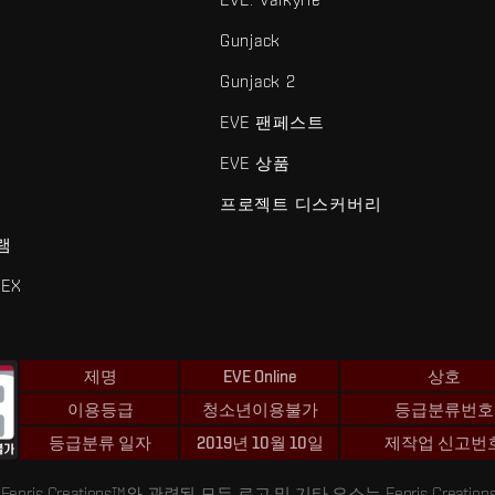
Gunjack
Gunjack 2
EVE 팬페스트
EVE 상품
프로젝트 디스커버리
램
EX
제명
EVE Online
상호
이용등급
청소년이용불가
등급분류번호
등급분류 일자
2019년 10월 10일
제작업 신고번
 및 Fenris Creations™와 관련된 모든 로고 및 기타 요소는 Fenris Creat