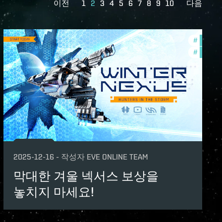
이전
1
2
3
4
5
6
7
8
9
10
다음
ame-events
#
in-game
#
offers
2025-12-16
-
작성자
EVE ONLINE TEAM
막대한 겨울 넥서스 보상을
놓치지 마세요!