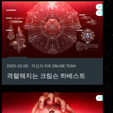
ame-events
#
in-game
#
offers
2025-10-28
-
작성자
EVE ONLINE TEAM
격렬해지는 크림슨 하베스트
ame-events
#
in-game
s