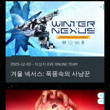
-game-events
#
in-g
2025-12-03
-
작성자
EVE ONLINE TEAM
겨울 넥서스: 푹풍속의 사냥꾼
-game-events
#
in-g
fers
#
offer