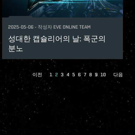
2025-05-06
-
작성자
EVE ONLINE TEAM
성대한 캡슐리어의 날: 폭군의
분노
이전
1
2
3
4
5
6
7
8
9
10
다음