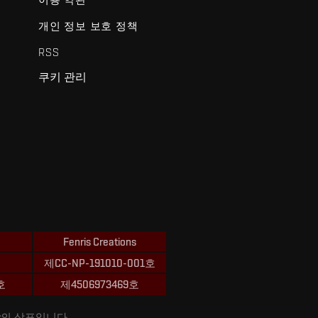
개인 정보 보호 정책
RSS
쿠키 관리
Fenris Creations
제CC-NP-191010-001호
호
제4506973469호
ions의 상표입니다.