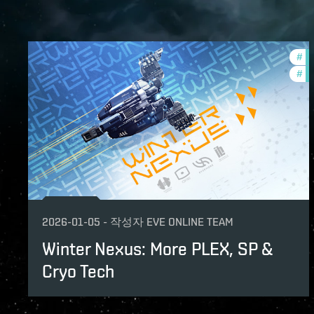
#
in
#
of
2026-01-05
-
작성자
EVE ONLINE TEAM
Winter Nexus: More PLEX, SP &
Cryo Tech