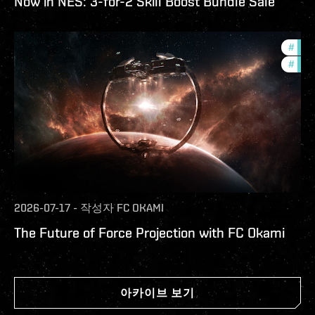
Now in NES: 3-for-2 Skill Boost Bundle Sale
#
futu
#
null
2026-07-17
-
작성자
FC OKAMI
The Future of Force Projection with FC Okami
아카이브 보기