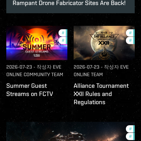
Rampant Drone Fabricator Sites Are Back!
#
ccptv
#
deve
#
community
#
com
2026-07-23
-
작성자
EVE
2026-07-23
-
작성자
EVE
ONLINE COMMUNITY TEAM
ONLINE TEAM
Summer Guest
Alliance Tournament
Streams on FCTV
XXII Rules and
Regulations
#
futu
#
null