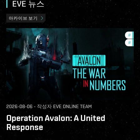
EVE 뉴스
아카이브 보기
#
in-g
#
eve-
2026-08-06
-
작성자
EVE ONLINE TEAM
Operation Avalon: A United
Response