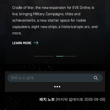
Game Design Director FC Okami is back with more
details on force projection and the coming changes
Cradle of War, the new expansion for EVE Online, is
to Ansiblex Jump Bridges in the September Major
live, bringing Military Campaigns, titles and
Update.
achievements, a new starter space for rookie
capsuleers, eight new ships, a historical epic arc, and
LEARN MORE
more.
LEARN MORE
패치 노트
(
마지막 업데이트
2026-08-06
)