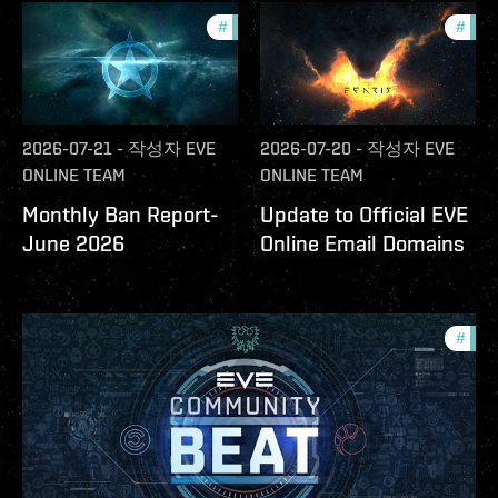
#
community
#
com
2026-07-21
-
작성자
EVE
2026-07-20
-
작성자
EVE
ONLINE TEAM
ONLINE TEAM
Monthly Ban Report-
Update to Official EVE
June 2026
Online Email Domains
#
com