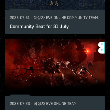
2026-07-31
-
작성자
EVE ONLINE COMMUNITY TEAM
Community Beat for 31 July
#
deve
#
new-
2026-07-23
-
작성자
EVE ONLINE TEAM