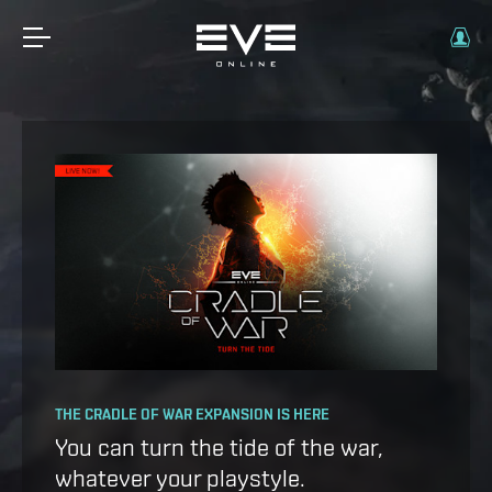
OPERATION AVALON: FAQ
THE CRADLE OF WAR EXPANSION IS HERE
Ansiblex Capacitor Update
You can turn the tide of the war,
whatever your playstyle.